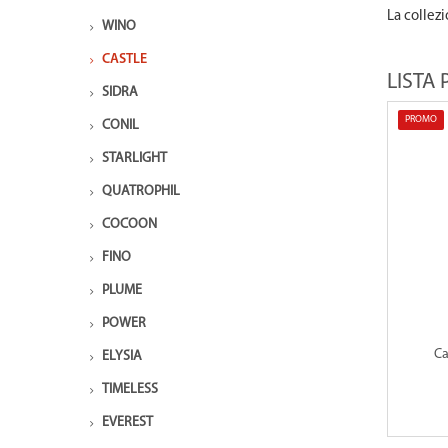
La collezi
WINO
CASTLE
LISTA
SIDRA
PROMO
CONIL
STARLIGHT
QUATROPHIL
COCOON
FINO
PLUME
POWER
Ca
ELYSIA
TIMELESS
EVEREST