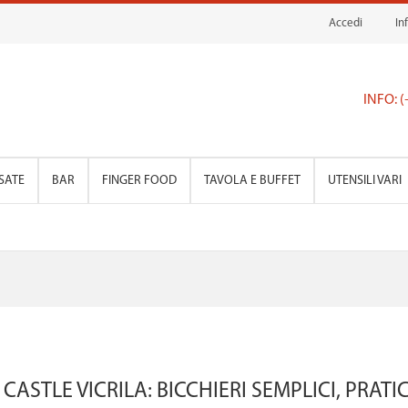
Accedi
In
INFO: 
SATE
BAR
FINGER FOOD
TAVOLA E BUFFET
UTENSILI VARI
 CASTLE VICRILA: BICCHIERI SEMPLICI, PRAT