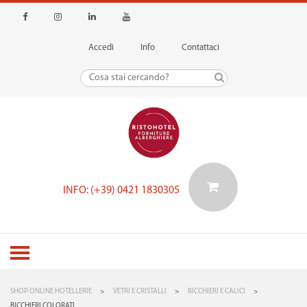
Accedi
Info
Contattaci
INFO: (+39) 0421 1830305
SHOP ONLINE HOTELLERIE
>
VETRI E CRISTALLI
>
BICCHIERI E CALICI
>
BICCHIERI COLORATI