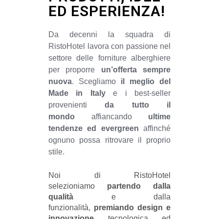
ED ESPERIENZA!
Da decenni la squadra di
RistoHotel lavora con passione nel
settore delle forniture alberghiere
per proporre
un’offerta sempre
nuova
. Scegliamo
il meglio del
Made in Italy
e i best-seller
provenienti
da tutto il
mondo
affiancando
ultime
tendenze ed evergreen
affinché
ognuno possa ritrovare il proprio
stile.
Noi di RistoHotel
selezioniamo
partendo dalla
qualità
e dalla
funzionalità,
premiando design e
innovazione
tecnologica ed