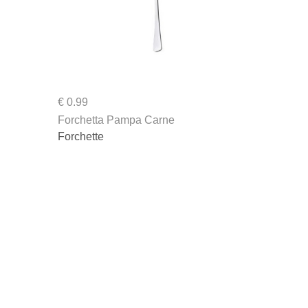
€ 0.99
€ 1.51
Forchetta Pampa Carne
Bicchiere 
Forchette
Bicchieri 