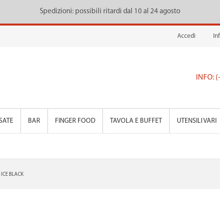
Spedizioni: possibili ritardi dal 10 al 24 agosto
Accedi
In
INFO: 
SATE
BAR
FINGER FOOD
TAVOLA E BUFFET
UTENSILI VARI
 ICE BLACK